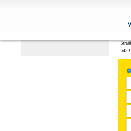
Ann
anna
0651
0651
Straß
54295