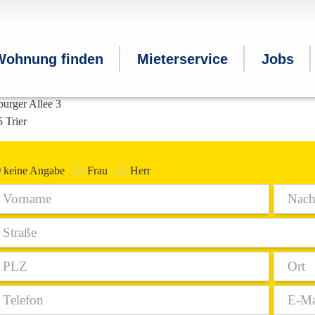
a Ganser
.ganser@gbt-trier.de
Wohnung finden
Mieterservice
Jobs
-3602 424
/3602-220
burger Allee 3
 Trier
keine Angabe
Frau
Herr