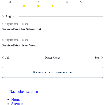
0
2
1
2
0
0
0
31
1
2
3
4
5
6
Veranstaltungen
Veranstaltungen
Veranstaltung
Veranstaltungen
Veranstaltungen
Veranstaltungen
Verans
6. August
6. August- 9:00
-
10:00
Service-Büro Im Schammat
6. August- 9:00
-
10:00
Service-Büro Trier West
Juli
Dieser Monat
Sep.
Kalender abonnieren
Nach oben scrollen
Home
Sitemap