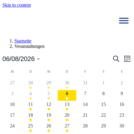
Skip to content
Startseite
Veranstaltungen
Verans
Ve
06/08/2026
Suche
Mon
An
Suche
Datum
Na
Kalender
wählen.
M
MONTAG
D
DIENSTAG
M
MITTWOCH
D
DONNERSTAG
F
FREITAG
S
SAMSTAG
S
SONNT
und
von
Ansich
0
2
1
2
0
0
0
27
28
29
30
31
1
2
Veranstaltungen
Veranstaltungen
Veranstaltungen
Veranstaltung
Veranstaltungen
Veranstaltungen
Veranstaltungen
Verans
Naviga
0
2
1
2
0
0
0
3
4
5
6
7
8
9
Veranstaltungen
Veranstaltungen
Veranstaltung
Veranstaltungen
Veranstaltungen
Veranstaltungen
Verans
0
2
1
2
0
0
0
10
11
12
13
14
15
16
Veranstaltungen
Veranstaltungen
Veranstaltung
Veranstaltungen
Veranstaltungen
Veranstaltungen
Veranst
0
2
1
2
0
0
0
17
18
19
20
21
22
23
Veranstaltungen
Veranstaltungen
Veranstaltung
Veranstaltungen
Veranstaltungen
Veranstaltungen
Veranst
0
2
1
2
0
0
0
24
25
26
27
28
29
30
Veranstaltungen
Veranstaltungen
Veranstaltung
Veranstaltungen
Veranstaltungen
Veranstaltungen
Veranst