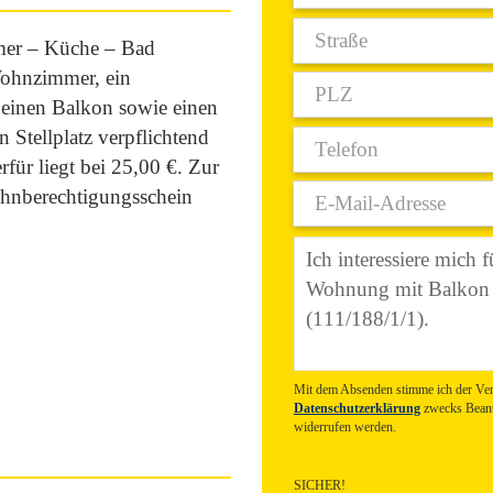
mmer – Küche – Bad
ohnzimmer, ein
 einen Balkon sowie einen
 Stellplatz verpflichtend
rfür liegt bei 25,00 €. Zur
hnberechtigungsschein
Mit dem Absenden stimme ich der Ver
Datenschutzerklärung
zwecks Beantw
widerrufen werden.
SICHER!