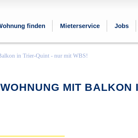
Wohnung finden
Mieterservice
Jobs
lkon in Trier-Quint - nur mit WBS!
WOHNUNG MIT BALKON IN
❮