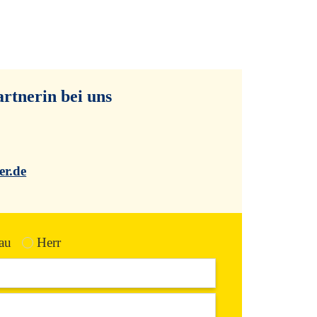
❯
rtnerin bei uns
er.de
au
Herr