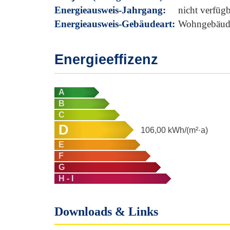
Energieausweis-Jahrgang:
nicht verfüg
Energieausweis-Gebäudeart:
Wohngebäud
Energieeffizenz
A
B
C
D
106,00
kWh/(m²·a)
E
F
G
H - I
Downloads & Links