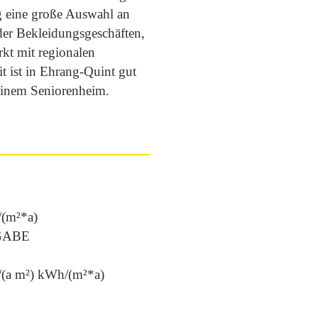
g eine große Auswahl an
der Bekleidungsgeschäften,
kt mit regionalen
t ist in Ehrang-Quint gut
einem Seniorenheim.
(m²*a)
GABE
(a m²) kWh/(m²*a)